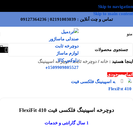
Skip to navigation
Skip to main content
تماس و چت آنلاین :
02191003039
|
09127364236
منو
اینجا هستید :
خانه
/
دوچرخه ثابت
/
دوچرخه اسپینینگ
اتمام موجودی
بزرگنمایی تصویر
دوچرخه اسپینینگ فلکسی فیت FlexiFit 410
1 سال گارانتی و خدمات