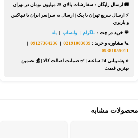
🚚 ارسال رایگان :
سفارشات بالای
25 میلیون تومان
در تهران
⚡
ارسال سریع تهران
با پیک |
ارسال به سراسر ایران
با تیپاکس
و باربری
💬 خرید در چت :
تلگرام
|
واتساپ
|
بله
📞
مشاوره و خرید :
02191003039
|
09127364236
|
09381055011
⭐ پشتیبانی 24 ساعته
|
✅ ضمانت اصالت کالا
|
💰 تضمین
بهترین قیمت
محصولات مشابه