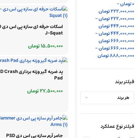
0
تومان
-
222,000,000
تومان
222,000,000
تومان
-
444,000,000
تومان
اسکات
J-Squat
444,000,000
تومان
-
666,000,000
تومان
15,500,000
تومان
666,000,000
تومان
-
888,000,000
تومان
پد ضربه گیر وزنه برداری sh
Pad
فیلتر برند
27,500,000
تومان
فیلتر نوع عملکرد
جامر آرم سازه پی اس دی PSD