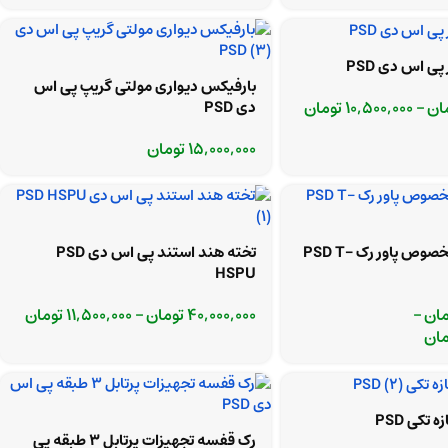
پی اس دی PSD
بارفیکس دیواری مولتی گریپ پی اس
ان
–
10,500,000
تومان
دی PSD
15,000,000
تومان
تخته لیفت T مخصوص پاور رک PSD T-
تخته هند استند پی اس دی PSD
HSPU
مان
–
40,000,000
تومان
–
11,500,000
تومان
مان
تکی PSD
رک قفسه تجهیزات پرتابل 3 طبقه پی