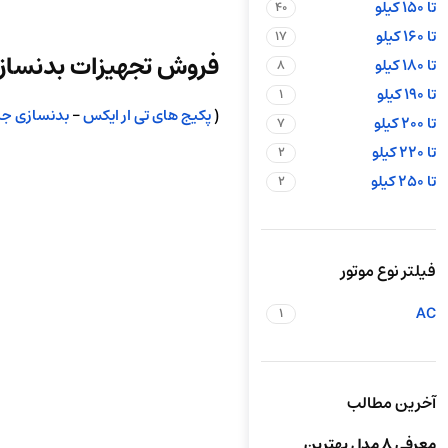
تا 150 کیلو
40
تا 160 کیلو
17
فروش تجهیزات بدنسازی
تا 180 کیلو
8
تا 190 کیلو
1
(
پکیج های تی ار ایکس
–
بدنسازی جن
تا 200 کیلو
7
تا 220 کیلو
2
تا 250 کیلو
2
فیلتر نوع موتور
AC
1
آخرین مطالب
معرفی 8 مدل بهترین