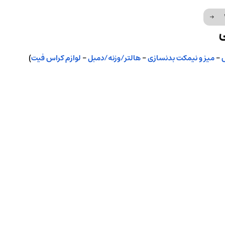
→
ی
–
میز و نیمکت بدنسازی
–
هالتر/وزنه/دمبل
–
لوازم کراس فیت
)