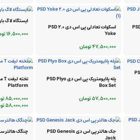
ایستگاه لاگ بار 
 حرفه ای سازه پی اس دی PSD
اسکوات تعادلی پی اس دی 2.0 PSD
16,500,000
توم
Yoke
47,500,000
تومان
PSD Cra
پله پلایومتریک پی اس دی PSD Plyo
Platform
Box Set
57,500,000
تومان
85,000,000
تو
58,000,000
تو
جک هالتر پی اس دی PSD Genesis
چنگک هالتر سازه 
Jack