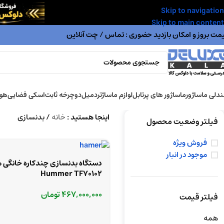
Skip to navigation
Skip to main content
مت بروز و امکان بازدید حضوری : تماس / چت آنلاین
دلی ماساژور
ماساژور های پرتابل
لوازم ماساژ
تردمیل
دوچرخه ثابت
اسکی فضایی
هوا
اینجا هستید :
خانه
/
بدنسازی
فیلتر وضعیت محصول
فروش ویژه
موجود در انبار
دستگاه بدنسازی چندکاره خانگی ه
Hummer TF70102
467,000,000
تومان
فیلتر قیمت
همه