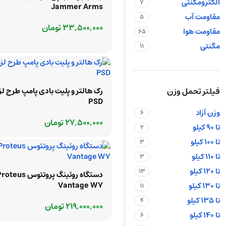
الکترومگنتی
7
Jammer Arms
مقاومت آب
5
33,500,000
تومان
مقاومت هوا
65
مگنتی
11
فیلتر تحمل وزن
رک هالتر و پلیت بادی پامپ طرح لز
PSD
وزن آزاد
6
27,500,000
تومان
تا 90 کیلو
2
تا 100 کیلو
3
تا 110 کیلو
3
تا 120 کیلو
13
دستگاه روئینگ پروتئوس teus
Vantage W7
تا 130 کیلو
11
تا 135 کیلو
4
219,000,000
تومان
تا 140 کیلو
6