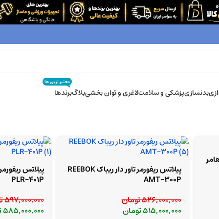
معتبر ترین ها
زی
بدنسازی
پزشکی و سلامت
لاغری و توان بخشی
بلاگ
برندها
امر
پیلاتس ریفورمر تاور دار ریباک REEBOK
PLR-401P
AMT-300P
526,000,000
تومان
597,000,000
ت
515,000,000
تومان
585,000,000
ت