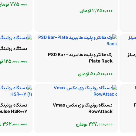
775,000
توما
2,750,000
تومان
دستگاه روئینگ سایتک 
میلز
رک هالتر و پلیت هایبرید PSD Bar-
125,000,000
تو
Plate Rack
50,500,000
تومان
Pro
دستگاه روئینگ وی مکس Vmax
دستگاه روئینگ
ulse HSR007
RowAttack
227,000,000
تومان
362,000,000
ت