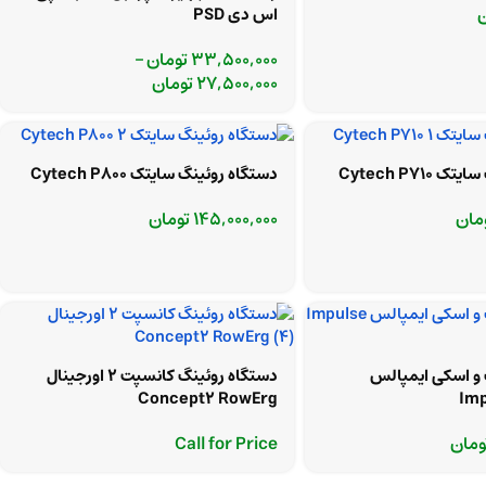
ن
اس دی PSD
33,500,000
تومان
–
27,500,000
تومان
Cytech P710
دستگاه روئینگ سایتک Cytech P800
مان
145,000,000
تومان
 و اسکی ایمپالس
دستگاه روئینگ کانسپت 2 اورجینال
Concept2 RowErg
Imp
ومان
Call for Price