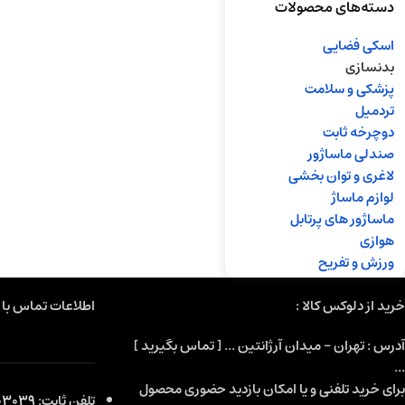
دسته‌های محصولات
اسکی فضایی
بدنسازی
پزشکی و سلامت
تردمیل
دوچرخه ثابت
صندلی ماساژور
لاغری و توان بخشی
لوازم ماساژ
ماساژور های پرتابل
هوازی
ورزش و تفریح
خرید از دلوکس کالا :
اطلاعات تماس با م
آدرس : تهران - میدان آرژانتین ... [ تماس بگیرید ]
...
برای خرید تلفنی و یا امکان بازدید حضوری محصول
تلفن ثابت:
3039-021