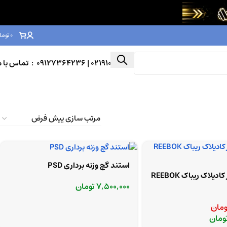
0
توما
02191003039
| 09127364236 : تماس با ما
استند گچ وزنه برداری PSD
پیلاتس ریفورمر کادیلاک ریباک REEBOK
7,500,000
تومان
ومان
ومان