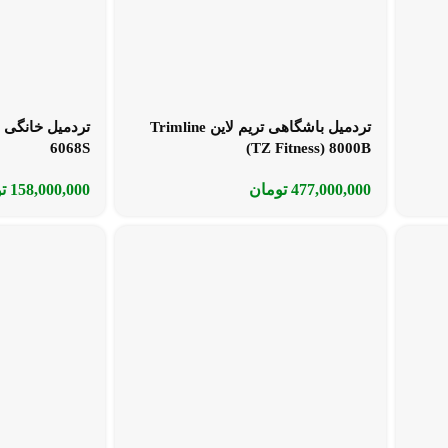
تردمیل باشگاهی تریم لاین Trimline
تردمیل خانگی 
6068S
(TZ Fitness) 8000B
477,000,000
تومان
158,000,000
ت