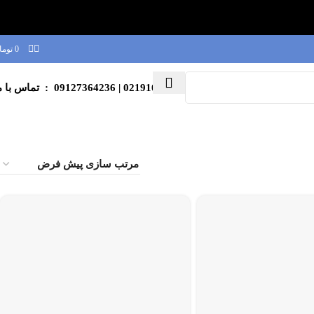
0
توما
02191003039
| 09127364236 : تماس با ما