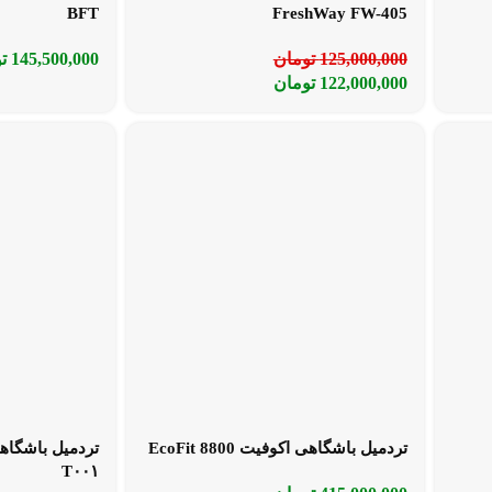
BFT
FreshWay FW-405
125,000,000
تومان
145,500,000
ت
122,000,000
تومان
تردمیل باشگاهی اکوفیت EcoFit 8800
T۰۰۱