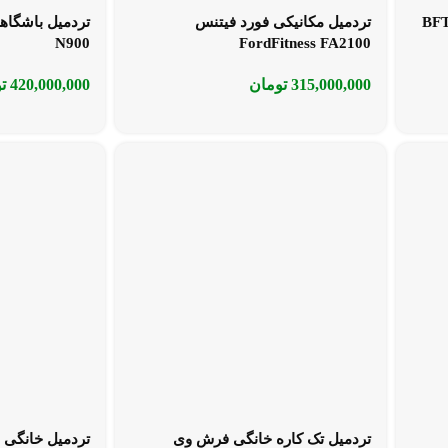
یل خانگی چندکاره تاپ فیت BFT
تردمیل مکانیکی فورد فیتنس
N900
FordFitness FA2100
315,000,000
تومان
420,000,000
ت
تردمیل تک کاره خانگی فرش وی