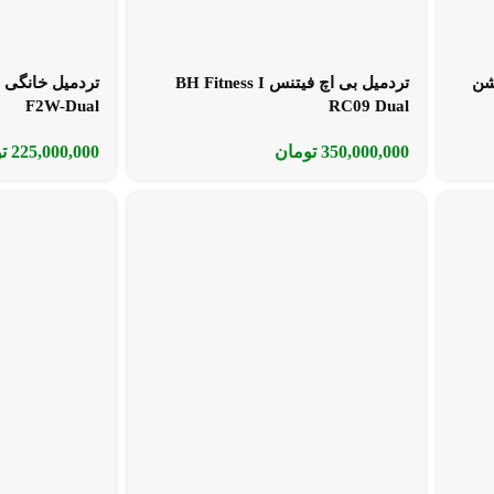
شن
تردمیل بی اچ فیتنس BH Fitness I
F2W-Dual
RC09 Dual
350,000,000
تومان
225,000,000
ت