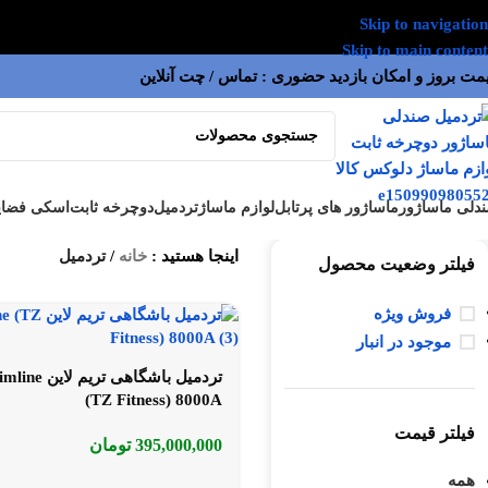
Skip to navigation
Skip to main content
مت بروز و امکان بازدید حضوری : تماس / چت آنلاین
دلی ماساژور
ماساژور های پرتابل
لوازم ماساژ
تردمیل
دوچرخه ثابت
اسکی فضای
اینجا هستید :
خانه
/
تردمیل
فیلتر وضعیت محصول
فروش ویژه
موجود در انبار
تردمیل باشگاهی تریم لای
(TZ Fitness) 8000A
فیلتر قیمت
395,000,000
تومان
همه