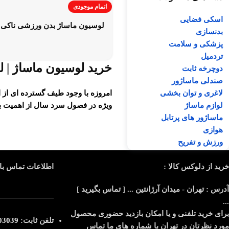
اتمام موجودی
اسکی فضایی
لوسیون ماساژ بدن ورزشی ناکی
بدنسازی
پزشکی و سلامت
تردمیل
خرید لوسیون ماساژ | 
دوچرخه ثابت
صندلی ماساژور
امروزه با وجود طیف گسترده ای از ا
لاغری و توان بخشی
ویژه در فصول سرد سال از اهمیت ب
لوازم ماساژ
ماساژور های پرتابل
هوازی
ورزش و تفریح
خرید از دلوکس کالا :
اطلاعات تماس با 
آدرس : تهران - میدان آرژانتین ... [ تماس بگیرید ]
...
برای خرید تلفنی و یا امکان بازدید حضوری محصول
تلفن ثابت:
039-021
مورد نظرتان در تهران با شماره های ما تماس