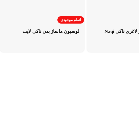
اتمام موجودی
لوسیون ماساژ لاغری ناکی Naqi
لوسیون ماساژ بدن ناکی لایت