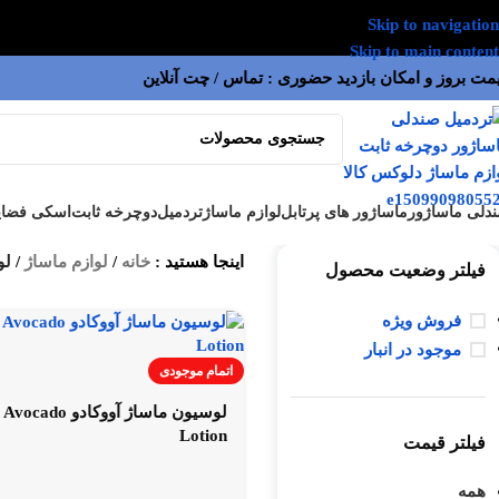
Skip to navigation
Skip to main content
مت بروز و امکان بازدید حضوری : تماس / چت آنلاین
دلی ماساژور
ماساژور های پرتابل
لوازم ماساژ
تردمیل
دوچرخه ثابت
اسکی فضای
اینجا هستید :
خانه
/
لوازم ماساژ
/
لو
فیلتر وضعیت محصول
فروش ویژه
موجود در انبار
اتمام موجودی
لوسیون ماساژ آووکادو 
Lotion
فیلتر قیمت
همه