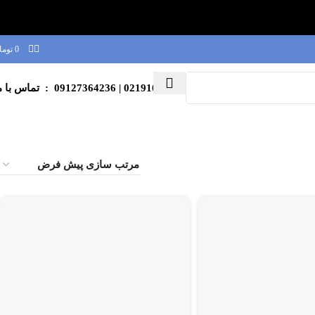
0
توما
02191003039
| 09127364236 : تماس با ما