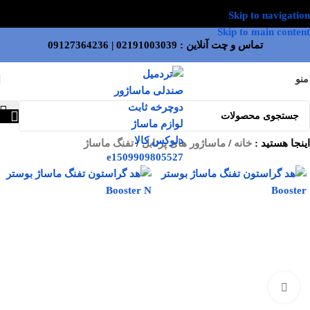
Skip to navigation
Skip to main content
تماس و چت آنلاین :
02191003039
|
09127364236
منو
اینجا هستید :
خانه
/
ماساژور های پرتابل
/
تفنگ ماساژ
بزرگنمایی تصویر