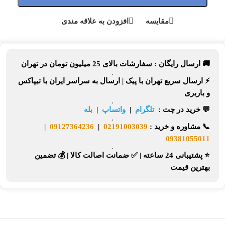
مقایسه
افزودن به علاقه مندی
🚚 ارسال رایگان :
سفارشات بالای
25 میلیون تومان
در تهران
⚡
ارسال سریع تهران
با پیک |
ارسال به سراسر ایران
با تیپاکس
و باربری
💬 خرید در چت :
تلگرام
|
واتساپ
|
بله
📞
مشاوره و خرید :
02191003039
|
09127364236
|
09381055011
⭐ پشتیبانی 24 ساعته
|
✅ ضمانت اصالت کالا
|
💰 تضمین
بهترین قیمت