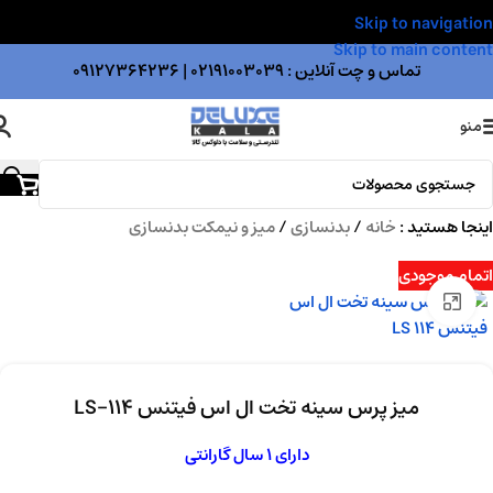
Skip to navigation
Skip to main content
تماس و چت آنلاین :
02191003039
|
09127364236
منو
اینجا هستید :
خانه
/
بدنسازی
/
میز و نیمکت بدنسازی
اتمام موجودی
بزرگنمایی تصویر
میز پرس سینه تخت ال اس فیتنس LS-114
دارای 1 سال گارانتی