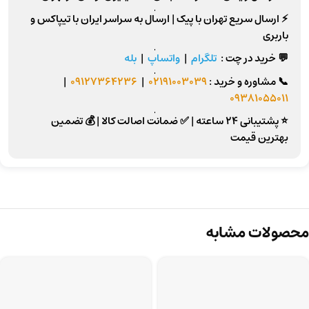
⚡
ارسال سریع تهران
با پیک |
ارسال به سراسر ایران
با تیپاکس و
باربری
💬 خرید در چت :
تلگرام
|
واتساپ
|
بله
📞
مشاوره و خرید :
02191003039
|
09127364236
|
09381055011
⭐ پشتیبانی 24 ساعته
|
✅ ضمانت اصالت کالا
|
💰 تضمین
بهترین قیمت
محصولات مشابه