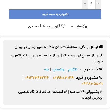
+
-
افزودن به سبد خرید
مقایسه
افزودن به علاقه مندی
🚚 ارسال رایگان :
سفارشات بالای
25 میلیون تومان
در تهران
⚡
ارسال سریع تهران
با پیک |
ارسال به سراسر ایران
با تیپاکس و
باربری
💬 خرید در چت :
تلگرام
|
واتساپ
|
بله
📞
مشاوره و خرید :
02191003039
|
09127364236
|
09381055011
⭐ پشتیبانی 24 ساعته
|
✅ ضمانت اصالت کالا
|
💰 تضمین
بهترین قیمت