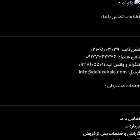
اطلاعات تماس با ما :
تلفن ثابت:
91003039-021
تلفن همراه:
09127364236
تلگرام و واتس اپ:
09381055011
ایمیل: info@deluxekala.com
خدمات مشتریان :
تماس با ما
درباره ما
گارانتی و خدمات پس از فروش