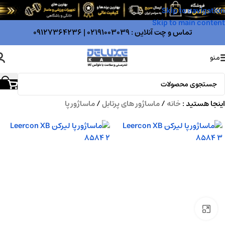
Skip to navigation
Skip to main content
تماس و چت آنلاین :
02191003039
|
09127364236
منو
اینجا هستید :
خانه
/
ماساژور های پرتابل
/
ماساژور پا
بزرگنمایی تصویر