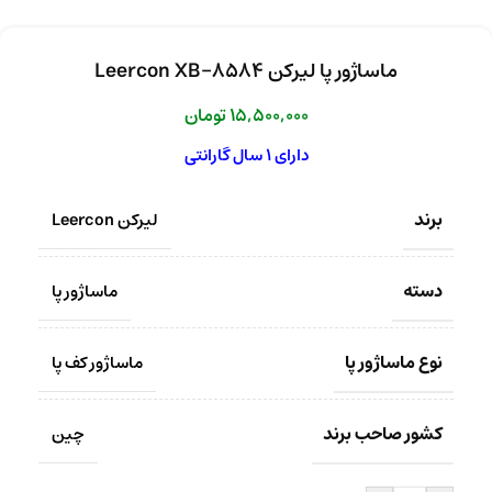
ماساژور پا لیرکن Leercon XB-8584
15,500,000
تومان
دارای 1 سال گارانتی
برند
لیرکن Leercon
دسته
ماساژور پا
نوع ماساژور پا
ماساژور کف پا
کشور صاحب برند
چین