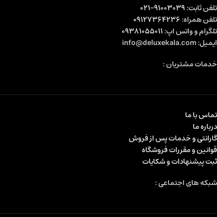
تلفن ثابت:
91003039-021
تلفن همراه:
09127364236
تلگرام و واتس اپ:
09381055011
ایمیل: info@deluxekala.com
خدمات مشتریان :
تماس با ما
درباره ما
گارانتی و خدمات پس از فروش
قوانین و مقررات فروشگاه
ثبت پیشنهادات و شکایات
شبکه های اجتماعی :