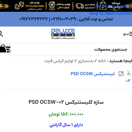
Skip to navigation
Skip to main content
تماس و چت آنلاین :
02191003039
|
09127364236
منو
اینجا هستید :
خانه
/
بدنسازی
/
لوازم کراس فیت
بزرگنمایی تصویر
سازه کلیستنیکس PSD OCSW-02
156,000,000
تومان
دارای 1 سال گارانتی