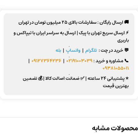
🚚 ارسال رایگان :
سفارشات بالای
25 میلیون تومان
در تهران
⚡
ارسال سریع تهران
با پیک |
ارسال به سراسر ایران
با تیپاکس و
باربری
💬 خرید در چت :
تلگرام
|
واتساپ
|
بله
📞
مشاوره و خرید :
02191003039
|
09127364236
|
09381055011
⭐ پشتیبانی 24 ساعته
|
✅ ضمانت اصالت کالا
|
💰 تضمین
بهترین قیمت
محصولات مشابه