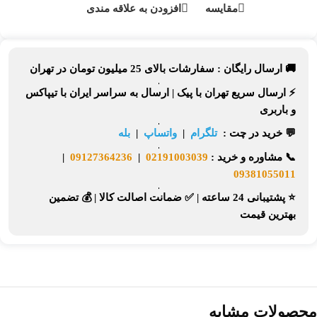
مقایسه
افزودن به علاقه مندی
🚚 ارسال رایگان :
سفارشات بالای
25 میلیون تومان
در تهران
⚡
ارسال سریع تهران
با پیک |
ارسال به سراسر ایران
با تیپاکس
و باربری
💬 خرید در چت :
تلگرام
|
واتساپ
|
بله
📞
مشاوره و خرید :
02191003039
|
09127364236
|
09381055011
⭐ پشتیبانی 24 ساعته
|
✅ ضمانت اصالت کالا
|
💰 تضمین
بهترین قیمت
محصولات مشابه