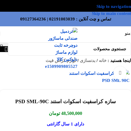
Skip to navigation
Skip to main content
تماس و چت آنلاین :
02191003039
|
09127364236
منو
اینجا هستید :
خانه
/
بدنسازی
/
لوازم کراس فیت
بزرگنمایی تصویر
سازه کراسفیت اسکوات استند PSD SML-90C
48,500,000
تومان
دارای 1 سال گارانتی