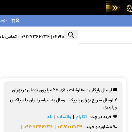
0
توما
02191003039
| 09127364236 : تماس با ما
🚚 ارسال رایگان :
سفارشات بالای
25 میلیون تومان
در تهران
⚡
ارسال سریع تهران
با پیک |
ارسال به سراسر ایران
با تیپاکس
و باربری
💬 خرید در چت :
تلگرام
|
واتساپ
|
بله
📞
مشاوره و خرید :
02191003039
|
09127364236
|