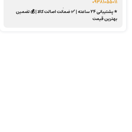
09381055011
⭐ پشتیبانی 24 ساعته
|
✅ ضمانت اصالت کالا
|
💰 تضمین
بهترین قیمت