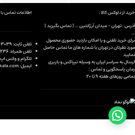
خرید از دلوکس کالا :
اطلاعات تماس با م
آدرس : تهران - میدان آرژانتین ... [ تماس بگیرید ]
...
برای خرید تلفنی و یا امکان بازدید حضوری محصول
تلفن ثابت:
3039-021
مورد نظرتان در تهران با شماره های ما تماس حاصل
تلفن همراه:
4236
نمایید
تلگرام و واتس اپ
ارسال به سراسر ایران به وسیله تیپاکس و باربری
ایمیل: info@deluxekala.com
زمان پاسخگویی و تماس :
تمامی روزهای هفته 9 تا 20