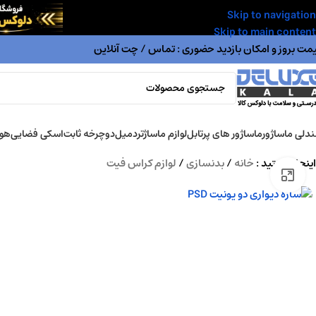
Skip to navigation
Skip to main content
مت بروز و امکان بازدید حضوری : تماس / چت آنلاین
دلی ماساژور
ماساژور های پرتابل
لوازم ماساژ
تردمیل
دوچرخه ثابت
اسکی فضایی
هوا
اینجا هستید :
خانه
/
بدنسازی
/
لوازم کراس فیت
بزرگنمایی تصویر