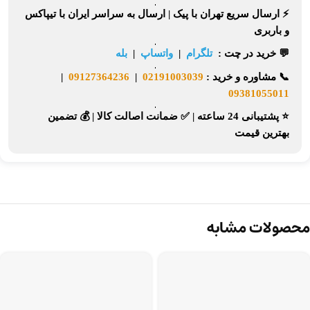
⚡
ارسال سریع تهران
با پیک |
ارسال به سراسر ایران
با تیپاکس
و باربری
💬 خرید در چت :
تلگرام
|
واتساپ
|
بله
📞
مشاوره و خرید :
02191003039
|
09127364236
|
09381055011
⭐ پشتیبانی 24 ساعته
|
✅ ضمانت اصالت کالا
|
💰 تضمین
بهترین قیمت
محصولات مشابه