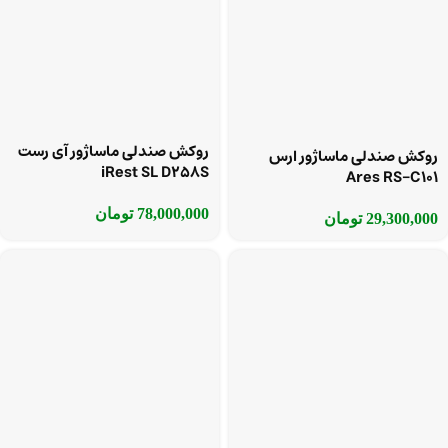
روکش صندلی ماساژور آی رست
روکش صندلی ماساژور ارس
iRest SL D258S
Ares RS-C101
78,000,000
تومان
29,300,000
تومان