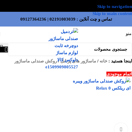
Skip to navigation
Skip to main content
تماس و چت آنلاین :
02191003039
|
09127364236
منو
اینجا هستید :
خانه
/
ماساژور های پرتابل
/
روکش صندلی ماساژور
اتمام موجودی
بزرگنمایی تصویر