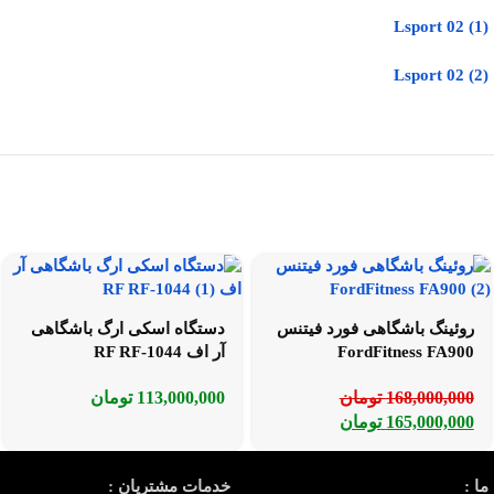
روئینگ باشگاهی فورد فیتنس
دستگاه اسکی ارگ باشگاهی
FordFitness FA900
آر اف RF RF-1044
168,000,000
تومان
113,000,000
تومان
165,000,000
تومان
ما :
خدمات مشتریان :