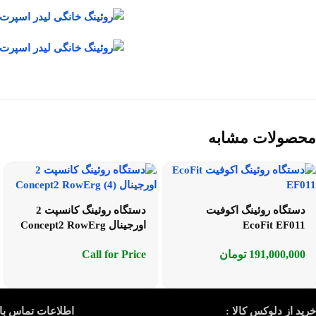
محصولات مشابه
دستگاه روئینگ اکوفیت
دستگاه روئینگ کانسپت 2
EcoFit EF011
اورجینال Concept2 RowErg
191,000,000
تومان
Call for Price
خرید از دلوکس کالا :
اطلاعات تماس با 