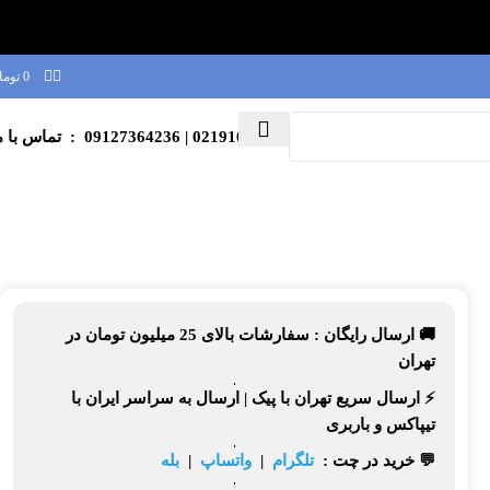
0
توما
02191003039
| 09127364236 : تماس با ما
🚚 ارسال رایگان :
سفارشات بالای
25 میلیون تومان
در
تهران
⚡
ارسال سریع تهران
با پیک |
ارسال به سراسر ایران
با
تیپاکس و باربری
💬 خرید در چت :
تلگرام
|
واتساپ
|
بله