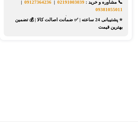
📞
مشاوره و خرید :
02191003039
|
09127364236
|
09381055011
⭐ پشتیبانی 24 ساعته
|
✅ ضمانت اصالت کالا
|
💰 تضمین
بهترین قیمت