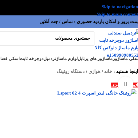
Skip to navigation
Skip to main content
مت بروز و امکان بازدید حضوری : تماس / چت آنلاین
دلی ماساژور
ماساژور های پرتابل
لوازم ماساژ
تردمیل
دوچرخه ثابت
اسکی فضای
اینجا هستید :
خانه
/
هوازی
/
دستگاه روئینگ
بزرگنمایی تصویر
اتمام موجودی