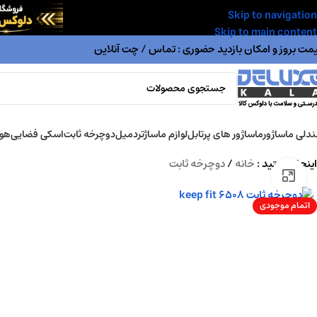
Skip to navigation
Skip to main content
مت بروز و امکان بازدید حضوری : تماس / چت آنلاین
دلی ماساژور
ماساژور های پرتابل
لوازم ماساژ
تردمیل
دوچرخه ثابت
اسکی فضایی
هوا
اینجا هستید :
خانه
/
دوچرخه ثابت
بزرگنمایی تصویر
اتمام موجودی