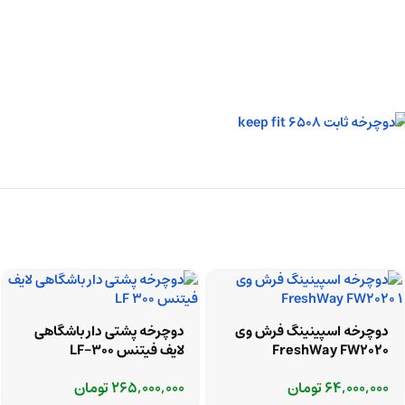
دوچرخه اسپینینگ فرش وی
دوچرخه پشتی دار باشگاهی
FreshWay FW2020
لایف فیتنس LF-300
64,000,000
تومان
265,000,000
تومان