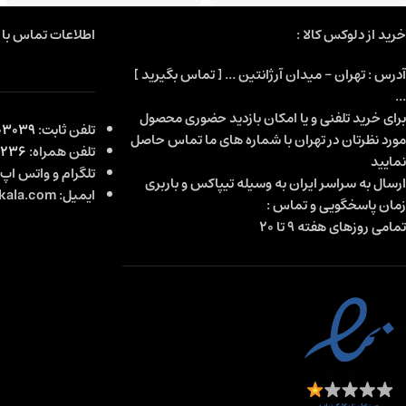
خرید از دلوکس کالا :
اطلاعات تماس با م
آدرس : تهران - میدان آرژانتین ... [ تماس بگیرید ]
...
برای خرید تلفنی و یا امکان بازدید حضوری محصول
تلفن ثابت:
3039-021
مورد نظرتان در تهران با شماره های ما تماس حاصل
تلفن همراه:
4236
نمایید
تلگرام و واتس اپ
ارسال به سراسر ایران به وسیله تیپاکس و باربری
ایمیل: info@deluxekala.com
زمان پاسخگویی و تماس :
تمامی روزهای هفته 9 تا 20