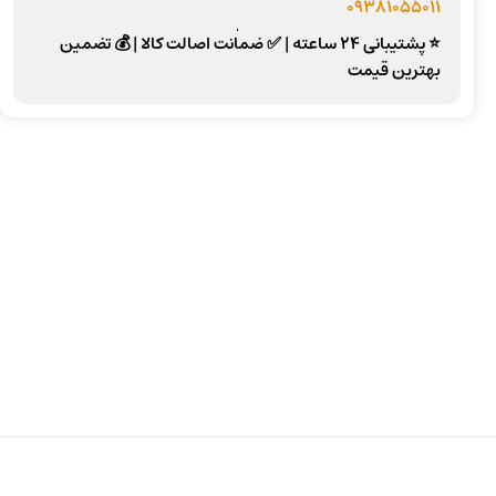
09381055011
⭐ پشتیبانی 24 ساعته
|
✅ ضمانت اصالت کالا
|
💰 تضمین
بهترین قیمت