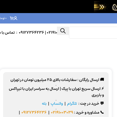
0
توما
02191003039
| 09127364236 : تماس با ما
🚚 ارسال رایگان :
سفارشات بالای
25 میلیون تومان
در تهران
⚡
ارسال سریع تهران
با پیک |
ارسال به سراسر ایران
با تیپاکس
و باربری
💬 خرید در چت :
تلگرام
|
واتساپ
|
بله
📞
مشاوره و خرید :
02191003039
|
09127364236
|