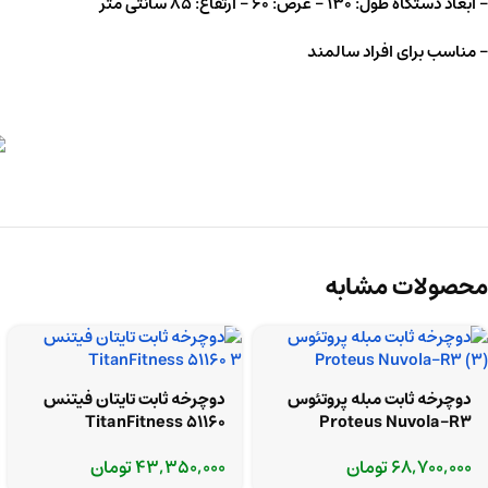
– ابعاد دستگاه طول: ۱۳۰ – عرض: ۶۰ – ارتفاع: ۸۵ سانتی متر
– مناسب برای افراد سالمند
محصولات مشابه
دوچرخه ثابت مبله پروتئوس
دوچرخه ثابت تایتان فیتنس
TitanFitness 51160
Proteus Nuvola-R3
68,700,000
تومان
43,350,000
تومان