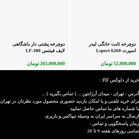
دوچرخه ثابت خانگی لیدر
دوچرخه پشتی دار باشگاهی
اسپرت Lsport 6260
لایف فیتنس LF-300
52,000,000
تومان
265,000,000
تومان
خرید از دلوکس کالا :
آدرس : تهران - میدان آرژانتین ... [ تماس بگیرید ] ...
برای خرید تلفنی و یا امکان بازدید حضوری محصول مورد نظرتان در تهران
با شماره های ما تماس حاصل نمایید
ارسال به سراسر ایران به وسیله تیپاکس و باربری
زمان پاسخگویی و تماس :
تمامی روزهای هفته 9 تا 20