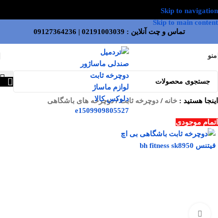
Skip to navigation
Skip to main content
تماس و چت آنلاین :
02191003039
|
09127364236
منو
اینجا هستید :
خانه
/
دوچرخه ثابت
/
دوچرخه های باشگاهی
اتمام موجودی
بزرگنمایی تصویر