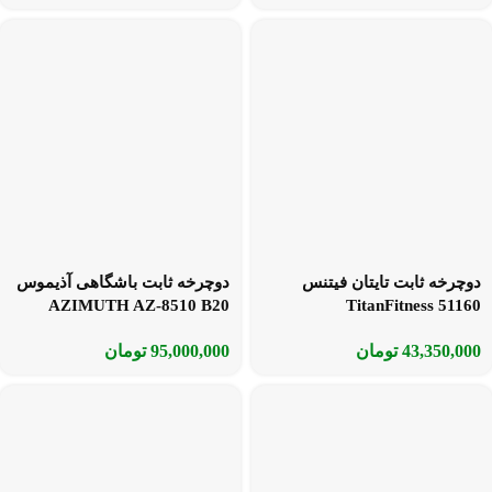
دوچرخه ثابت تایتان فیتنس
دوچرخه ثابت باشگاهی آذیموس
AZIMUTH AZ-8510 B20
TitanFitness 51160
43,350,000
تومان
95,000,000
تومان