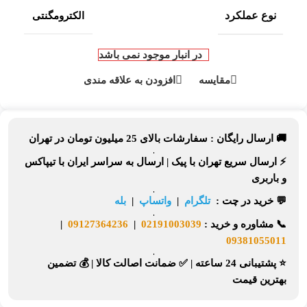
نوع عملکرد
الکترومگنتی
در انبار موجود نمی باشد
مقایسه
افزودن به علاقه مندی
🚚 ارسال رایگان :
سفارشات بالای
25 میلیون تومان
در تهران
⚡
ارسال سریع تهران
با پیک |
ارسال به سراسر ایران
با تیپاکس
و باربری
💬 خرید در چت :
تلگرام
|
واتساپ
|
بله
📞
مشاوره و خرید :
02191003039
|
09127364236
|
09381055011
⭐ پشتیبانی 24 ساعته
|
✅ ضمانت اصالت کالا
|
💰 تضمین
بهترین قیمت