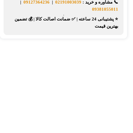
📞
مشاوره و خرید :
02191003039
|
09127364236
|
09381055011
⭐ پشتیبانی 24 ساعته
|
✅ ضمانت اصالت کالا
|
💰 تضمین
بهترین قیمت