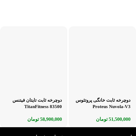
دوچرخه ثابت خانگی پروتئوس
دوچرخه ثابت تایتان فیتنس
TitanFitness 83500
Proteus Nuvola-V3
51,500,000
تومان
58,900,000
تومان