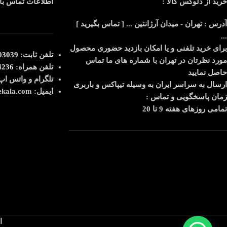
خرید از دلوکس کالا :
اطلاعات تماس با 
آدرس : تهران - میدان آرژانتین ... [ تماس بگیرید ]
...
برای خرید تلفنی و یا امکان بازدید حضوری محصول
تلفن ثابت:
039-021
مورد نظرتان در تهران با شماره های ما تماس
تلفن همراه:
4236
حاصل نمایید
تلگرام و واتس اپ
ارسال به سراسر ایران به وسیله تیپاکس و باربری
ایمیل: info@deluxekala.com
زمان پاسخگویی و تماس :
تمامی روزهای هفته 9 تا 20
ا