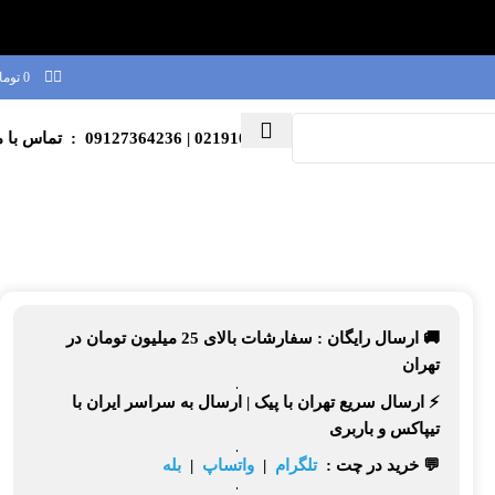
0
توما
02191003039
| 09127364236 : تماس با ما
🚚 ارسال رایگان :
سفارشات بالای
25 میلیون تومان
در
تهران
⚡
ارسال سریع تهران
با پیک |
ارسال به سراسر ایران
با
تیپاکس و باربری
💬 خرید در چت :
تلگرام
|
واتساپ
|
بله