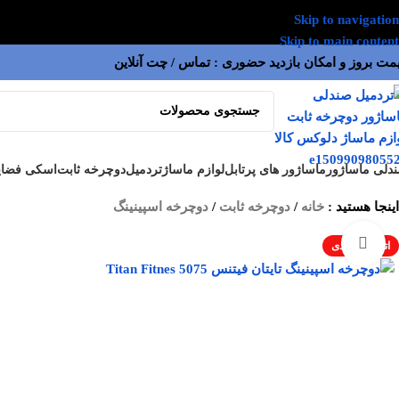
Skip to navigation
Skip to main content
مت بروز و امکان بازدید حضوری : تماس / چت آنلاین
دلی ماساژور
ماساژور های پرتابل
لوازم ماساژ
تردمیل
دوچرخه ثابت
اسکی فضای
اینجا هستید :
خانه
/
دوچرخه ثابت
/
دوچرخه اسپینینگ
بزرگنمایی تصویر
اتمام موجودی