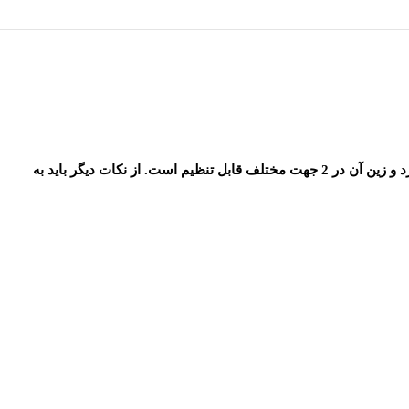
ساخت کشور چین بوده و دارای کیفیت خوبی میباشد. همچنین این اسپینینگ دیسک 20 کیلویی دارد و زین آن در 2 جهت مختلف قابل تنظیم است. از نکات دیگر باید به