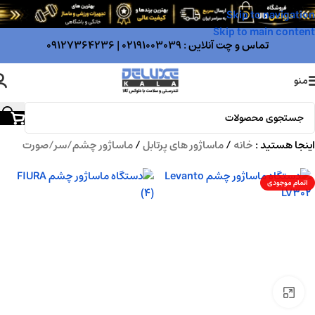
Skip to navigation
Skip to main content
تماس و چت آنلاین :
02191003039
|
09127364236
منو
اینجا هستید :
خانه
/
ماساژور های پرتابل
/
ماساژور چشم/سر/صورت
اتمام موجودی
بزرگنمایی تصویر