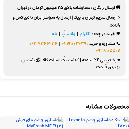
🚚 ارسال رایگان :
سفارشات بالای
25 میلیون تومان
در تهران
⚡
ارسال سریع تهران
با پیک |
ارسال به سراسر ایران
با تیپاکس و
باربری
💬 خرید در چت :
تلگرام
|
واتساپ
|
بله
📞
مشاوره و خرید :
02191003039
|
09127364236
|
09381055011
⭐ پشتیبانی 24 ساعته
|
✅ ضمانت اصالت کالا
|
💰 تضمین
بهترین قیمت
محصولات مشابه