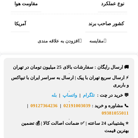
نوع عملکرد
مقاومت هوا
کشور صاحب برند
آمریکا
مقایسه
افزودن به علاقه مندی
🚚 ارسال رایگان :
سفارشات بالای
25 میلیون تومان
در تهران
⚡
ارسال سریع تهران
با پیک |
ارسال به سراسر ایران
با تیپاکس
و باربری
💬 خرید در چت :
تلگرام
|
واتساپ
|
بله
📞
مشاوره و خرید :
02191003039
|
09127364236
|
09381055011
⭐ پشتیبانی 24 ساعته
|
✅ ضمانت اصالت کالا
|
💰 تضمین
بهترین قیمت