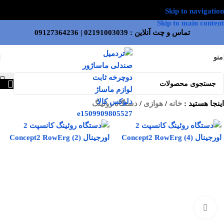
Skip to navigation
Skip to main content
تماس و چت آنلاین :
02191003039
|
09127364236
منو
اینجا هستید :
خانه
/
هوازی
/
دستگاه روئینگ
بزرگنمایی تصویر