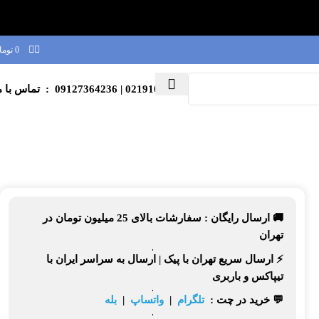
0
توما
02191003039
| 09127364236 : تماس با ما
🚚 ارسال رایگان :
سفارشات بالای
25 میلیون تومان
در
تهران
⚡
ارسال سریع تهران
با پیک |
ارسال به سراسر ایران
با
تیپاکس و باربری
💬 خرید در چت :
تلگرام
|
واتساپ
|
بله