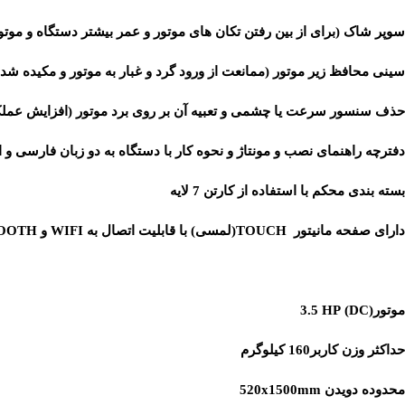
سوپر شاک (برای از بین رفتن تکان های موتور و عمر بیشتر دستگاه و موتو
سینی محافظ زیر موتور (ممانعت از ورود گرد و غبار به موتور و مکیده ش
حذف سنسور سرعت یا چشمی و تعبیه آن بر روی برد موتور (افزایش عملک
دفترچه راهنمای نصب و مونتاژ و نحوه کار با دستگاه به دو زبان فارسی و 
بسته بندی محکم با استفاده از کارتن 7 لایه
دارای صفحه مانیتور TOUCH(لمسی) با قابلیت اتصال به WIFI و BLUETOOTH
موتور(DC) 3.5 HP
حداکثر وزن کاربر160 کیلوگرم
محدوده دویدن 520x1500mm