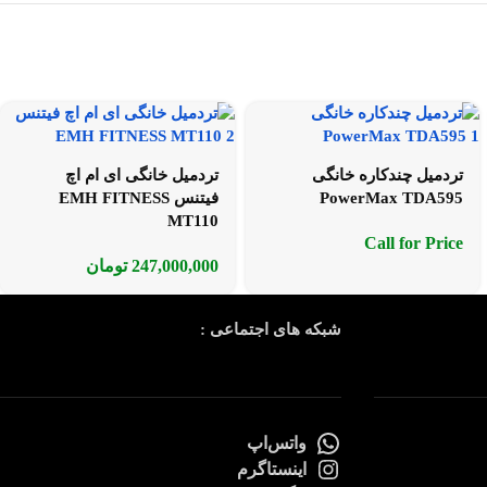
تردمیل چندکاره خانگی
تردمیل خانگی ای ام اچ
PowerMax TDA595
فیتنس EMH FITNESS
MT110
Call for Price
247,000,000
تومان
شبکه های اجتماعی :
واتس‌اپ
اینستاگرم