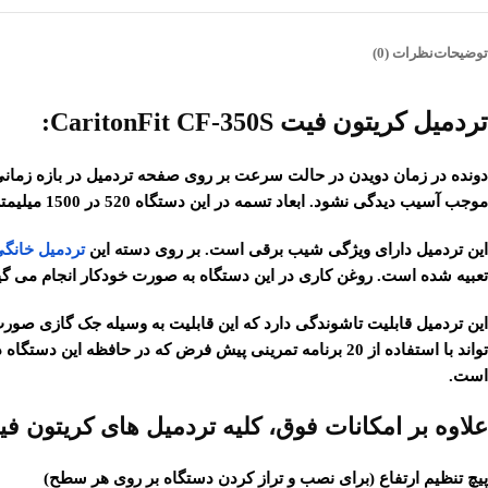
توضیحات
نظرات (0)
تردمیل کریتون فیت CaritonFit CF-350S:
موجب آسیب دیدگی نشود. ابعاد تسمه در این دستگاه 520 در 1500 میلیمتر است. این ابعاد در واقع تعیین کننده سطح قابل حرکت کاربر بر روی تردمیل است.
این تردمیل دارای ویژگی شیب برقی است. بر روی دسته این
تردمیل خانگ
تعبیه شده است. روغن کاری در این دستگاه به صورت خودکار انجام می گی
این تردمیل قابلیت تاشوندگی دارد که این قابلیت به وسیله جک گازی صورت 
تواند با استفاده از 20 برنامه تمرینی پیش فرض که در حافظه این دستگاه ذخیره شده است، تمرینات اصولی و متناسب انجام دهد. مجموعه
است.
علاوه بر امکانات فوق، کلیه تردمیل های کریتون فی
پیچ تنظیم ارتفاع (برای نصب و تراز کردن دستگاه بر روی هر سطح)