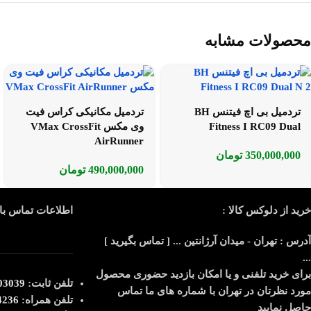
محصولات مشابه
تردمیل بی اچ فیتنس BH
تردمیل مکانیکی کراس فیت
Fitness I RC09 Dual
وی مکس VMax CrossFit
AirRunner
350,000,000
تومان
490,000,000
تومان
خرید از دلوکس کالا :
اطلاعات تماس با 
آدرس : تهران - میدان آرژانتین ... [ تماس بگیرید ]
...
برای خرید تلفنی و یا امکان بازدید حضوری محصول
تلفن ثابت:
039-021
مورد نظرتان در تهران با شماره های ما تماس
تلفن همراه:
4236
حاصل نمایید