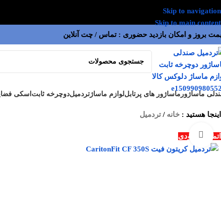
Skip to navigation
Skip to main content
مت بروز و امکان بازدید حضوری : تماس / چت آنلاین
دلی ماساژور
ماساژور های پرتابل
لوازم ماساژ
تردمیل
دوچرخه ثابت
اسکی فضای
اینجا هستید :
خانه
/
تردمیل
بزرگنمایی تصویر
اتمام موجودی