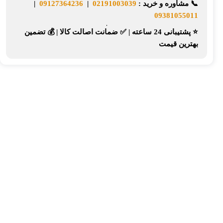
📞
مشاوره و خرید :
02191003039
|
09127364236
|
09381055011
⭐ پشتیبانی 24 ساعته
|
✅ ضمانت اصالت کالا
|
💰 تضمین
بهترین قیمت