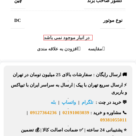
کشور صاحب برند
چین
نوع موتور
DC
در انبار موجود نمی باشد
مقایسه
افزودن به علاقه مندی
🚚 ارسال رایگان :
سفارشات بالای
25 میلیون تومان
در تهران
⚡
ارسال سریع تهران
با پیک |
ارسال به سراسر ایران
با تیپاکس
و باربری
💬 خرید در چت :
تلگرام
|
واتساپ
|
بله
📞
مشاوره و خرید :
02191003039
|
09127364236
|
09381055011
⭐ پشتیبانی 24 ساعته
|
✅ ضمانت اصالت کالا
|
💰 تضمین