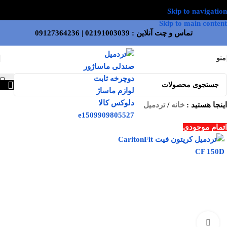
Skip to navigation
Skip to main content
تماس و چت آنلاین :
02191003039
|
09127364236
منو
اینجا هستید :
خانه
/
تردمیل
اتمام موجودی
بزرگنمایی تصویر