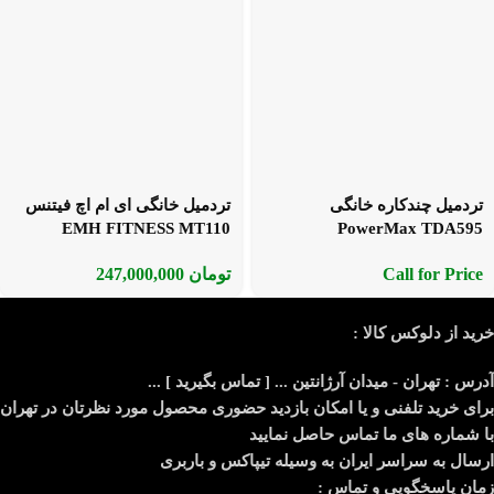
تردمیل چندکاره خانگی
تردمیل خانگی ای ام اچ فیتنس
EMH FITNESS MT110
PowerMax TDA595
Call for Price
تومان
247,000,000
خرید از دلوکس کالا :
آدرس : تهران - میدان آرژانتین ... [ تماس بگیرید ] ...
برای خرید تلفنی و یا امکان بازدید حضوری محصول مورد نظرتان در تهران
با شماره های ما تماس حاصل نمایید
ارسال به سراسر ایران به وسیله تیپاکس و باربری
زمان پاسخگویی و تماس :