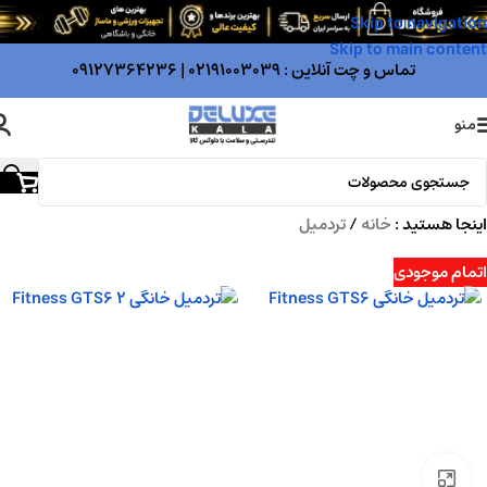
Skip to navigation
Skip to main content
تماس و چت آنلاین :
02191003039
|
09127364236
منو
اینجا هستید :
خانه
/
تردمیل
اتمام موجودی
بزرگنمایی تصویر