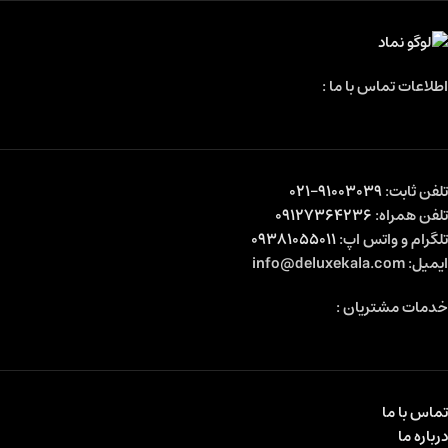
اطلاعات تماس با ما :
تلفن ثابت:
91003039-021
تلفن همراه:
09127364236
تلگرام و واتس اپ:
09381055011
ایمیل: info@deluxekala.com
خدمات مشتریان :
تماس با ما
درباره ما