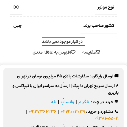
نوع موتور
DC
کشور صاحب برند
چین
در انبار موجود نمی باشد
مقایسه
افزودن به علاقه مندی
🚚 ارسال رایگان :
سفارشات بالای
25 میلیون تومان
در تهران
⚡
ارسال سریع تهران
با پیک |
ارسال به سراسر ایران
با تیپاکس و
باربری
💬 خرید در چت :
تلگرام
|
واتساپ
|
بله
📞
مشاوره و خرید :
02191003039
|
09127364236
|
09381055011