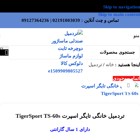
Skip to navigation
Skip to main content
تماس و چت آنلاین :
02191003039
|
09127364236
منو
اینجا هستید :
خانه
/
تردمیل
اتمام موجودی
بزرگنمایی تصویر
تردمیل خانگی تایگر اسپرت TigerSport TS-60s
دارای 1 سال گارانتی