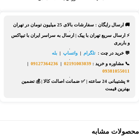
🚚 ارسال رایگان :
سفارشات بالای
25 میلیون تومان
در تهران
⚡
ارسال سریع تهران
با پیک |
ارسال به سراسر ایران
با تیپاکس
و باربری
💬 خرید در چت :
تلگرام
|
واتساپ
|
بله
📞
مشاوره و خرید :
02191003039
|
09127364236
|
09381055011
⭐ پشتیبانی 24 ساعته
|
✅ ضمانت اصالت کالا
|
💰 تضمین
بهترین قیمت
محصولات مشابه