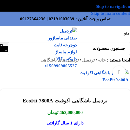
Skip to navigation
Skip to main content
تماس و چت آنلاین :
02191003039
|
09127364236
منو
اینجا هستید :
خانه
/
تردمیل
/
تردمیل های باشگاهی
بزرگنمایی تصویر
تردمیل باشگاهی اکوفیت EcoFit 7800A
462,000,000
تومان
دارای 1 سال گارانتی