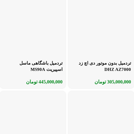
تردمیل بدون موتور دی اچ زد
تردمیل باشگاهی ماسل
DHZ AZ7000
اسپیریت MS90A
305,000,000
تومان
445,000,000
تومان