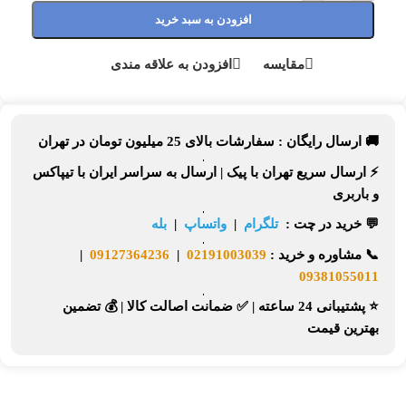
افزودن به سبد خرید
مقایسه
افزودن به علاقه مندی
🚚 ارسال رایگان :
سفارشات بالای
25 میلیون تومان
در تهران
⚡
ارسال سریع تهران
با پیک |
ارسال به سراسر ایران
با تیپاکس
و باربری
💬 خرید در چت :
تلگرام
|
واتساپ
|
بله
📞
مشاوره و خرید :
02191003039
|
09127364236
|
09381055011
⭐ پشتیبانی 24 ساعته
|
✅ ضمانت اصالت کالا
|
💰 تضمین
بهترین قیمت