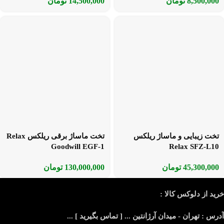
8,500,000
تومان
14,500,000
تومان
تخت زیبایی و ماساژ ریلکس
تخت ماساژ برقی ریلکس Relax
Goodwill EGF-1
Relax SFZ-L10
45,300,000
تومان
130,000,000
تومان
خرید از دلوکس کالا :
آدرس : تهران - میدان آرژانتین ... [ تماس بگیرید ] ...