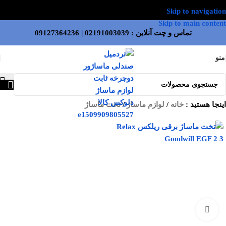
Skip to navigation
Skip to main content
تماس و چت آنلاین :
02191003039
|
09127364236
منو
اینجا هستید :
خانه
/
لوازم ماساژ
/
تخت ماساژ
بزرگنمایی تصویر