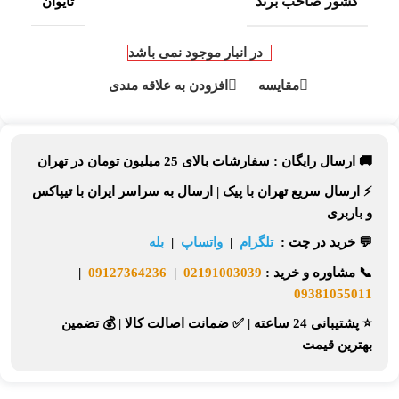
کشور صاحب برند
تایوان
در انبار موجود نمی باشد
مقایسه
افزودن به علاقه مندی
🚚 ارسال رایگان :
سفارشات بالای
25 میلیون تومان
در تهران
⚡
ارسال سریع تهران
با پیک |
ارسال به سراسر ایران
با تیپاکس
و باربری
💬 خرید در چت :
تلگرام
|
واتساپ
|
بله
📞
مشاوره و خرید :
02191003039
|
09127364236
|
09381055011
⭐ پشتیبانی 24 ساعته
|
✅ ضمانت اصالت کالا
|
💰 تضمین
بهترین قیمت