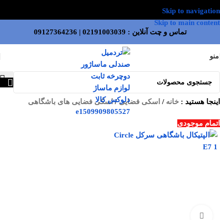
Skip to navigation
Skip to main content
تماس و چت آنلاین :
02191003039
|
09127364236
منو
اینجا هستید :
خانه
/
اسکی فضایی
/
اسکی فضایی های باشگاهی
اتمام موجودی
بزرگنمایی تصویر