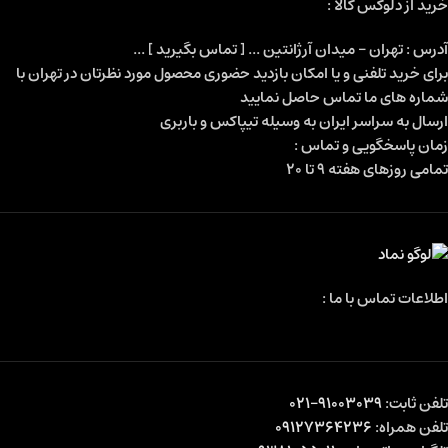
خرید از دلوکس کالا :
آدرس : تهران - میدان آرژانتین ... [ تماس بگیرید ] ...
برای خرید تلفنی و یا امکان بازدید حضوری محصول مورد نظرتان در تهران با
شماره های ما تماس حاصل نمایید
ارسال به سراسر ایران به وسیله تیپاکس و باربری
زمان پاسخگویی و تماس :
تمامی روزهای هفته 9 تا 20
اطلاعات تماس با ما :
تلفن ثابت:
91003039-021
تلفن همراه:
09127364236