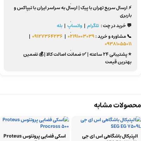
⚡
ارسال سریع تهران
با پیک |
ارسال به سراسر ایران
با تیپاکس و
باربری
💬 خرید در چت :
تلگرام
|
واتساپ
|
بله
📞
مشاوره و خرید :
02191003039
|
09127364236
|
09381055011
⭐ پشتیبانی 24 ساعته
|
✅ ضمانت اصالت کالا
|
💰 تضمین
بهترین قیمت
محصولات مشابه
الپتیکال باشگاهی اس ای جی
اسکی فضایی پروتئوس Proteus