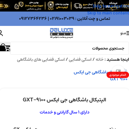
Skip to navigation
Skip to main content
تماس و چت آنلاین :
02191003039
|
09127364236
منو
اینجا هستید :
خانه
/
اسکی فضایی
/
اسکی فضایی های باشگاهی
بزرگنمایی تصویر
اتمام موجودی
الپتیکال باشگاهی جی ایکس GXT-9100
دارای 1 سال گارانتی و خدمات