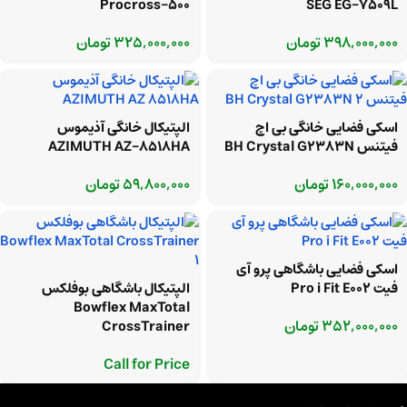
Procross-500
SEG EG-7509L
398,000,000
تومان
325,000,000
تومان
اسکی فضایی خانگی بی اچ
الپتیکال خانگی آذیموس
فیتنس BH Crystal G2383N
AZIMUTH AZ-8518HA
160,000,000
تومان
59,800,000
تومان
اسکی فضایی باشگاهی پرو آی
فیت Pro i Fit E002
الپتیکال باشگاهی بوفلکس
Bowflex MaxTotal
352,000,000
تومان
CrossTrainer
Call for Price