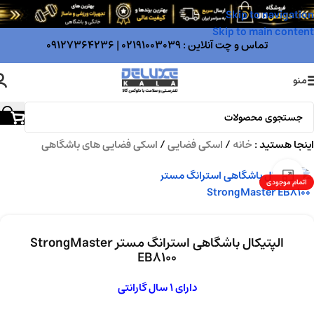
Skip to navigation
Skip to main content
تماس و چت آنلاین :
02191003039
|
09127364236
منو
اینجا هستید :
خانه
/
اسکی فضایی
/
اسکی فضایی های باشگاهی
بزرگنمایی تصویر
اتمام موجودی
الپتیکال باشگاهی استرانگ مستر StrongMaster
EB8100
دارای 1 سال گارانتی