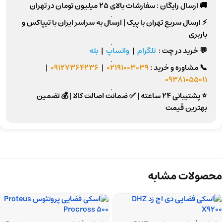
🚚 ارسال رایگان :
سفارشات بالای
25 میلیون تومان
در تهران
⚡
ارسال سریع تهران
با پیک |
ارسال به سراسر ایران
با تیپاکس و
باربری
💬 خرید در چت :
تلگرام
|
واتساپ
|
بله
📞
مشاوره و خرید :
02191003039
|
09127364236
|
09381055011
⭐ پشتیبانی 24 ساعته
|
✅ ضمانت اصالت کالا
|
💰 تضمین
بهترین قیمت
محصولات مشابه