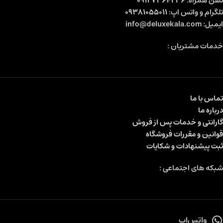
تلفن همراه:
09127364236
تلگرام و واتس اپ:
09381055011
ایمیل: info@deluxekala.com
خدمات مشتریان :
تماس با ما
درباره ما
گارانتی و خدمات پس از فروش
قوانین و مقررات فروشگاه
ثبت پیشنهادات و شکایات
شبکه های اجتماعی :
واتس‌اپ