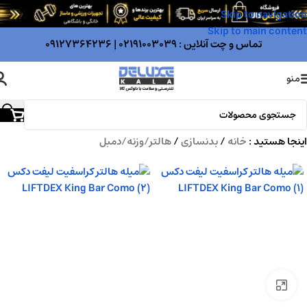
Skip to navigation
Skip to main content
تماس و چت آنلاین :
02191003039
|
09127364236
منو
اینجا هستید :
خانه
/
بدنسازی
/
هالتر/وزنه/دمبل
بزرگنمایی تصویر