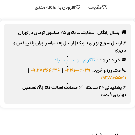
مقایسه
افزودن به علاقه مندی
🚚 ارسال رایگان :
سفارشات بالای
25 میلیون تومان
در تهران
⚡
ارسال سریع تهران
با پیک |
ارسال به سراسر ایران
با تیپاکس و
باربری
💬 خرید در چت :
تلگرام
|
واتساپ
|
بله
📞
مشاوره و خرید :
02191003039
|
09127364236
|
09381055011
⭐ پشتیبانی 24 ساعته
|
✅ ضمانت اصالت کالا
|
💰 تضمین
بهترین قیمت