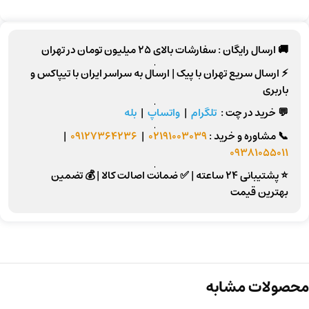
🚚 ارسال رایگان :
سفارشات بالای
25 میلیون تومان
در تهران
⚡
ارسال سریع تهران
با پیک |
ارسال به سراسر ایران
با تیپاکس و
باربری
💬 خرید در چت :
تلگرام
|
واتساپ
|
بله
📞
مشاوره و خرید :
02191003039
|
09127364236
|
09381055011
⭐ پشتیبانی 24 ساعته
|
✅ ضمانت اصالت کالا
|
💰 تضمین
بهترین قیمت
محصولات مشابه