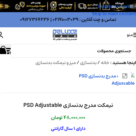
Skip to navigation
Skip to main content
تماس و چت آنلاین :
02191003039
|
09127364236
منو
اینجا هستید :
خانه
/
بدنسازی
/
میز و نیمکت بدنسازی
بزرگنمایی تصویر
نیمکت مدرج بدنسازی PSD Adjustable
48,000,000
تومان
دارای 1 سال گارانتی