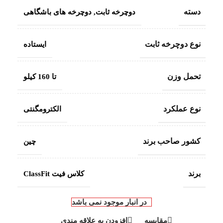
دسته
دوچرخه ثابت
,
دوچرخه های باشگاهی
نوع دوچرخه ثابت
ایستاده
تحمل وزن
تا 160 کیلو
نوع عملکرد
الکترومگنتی
کشور صاحب برند
چین
برند
کلاس فیت ClassFit
در انبار موجود نمی باشد
مقایسه
افزودن به علاقه مندی