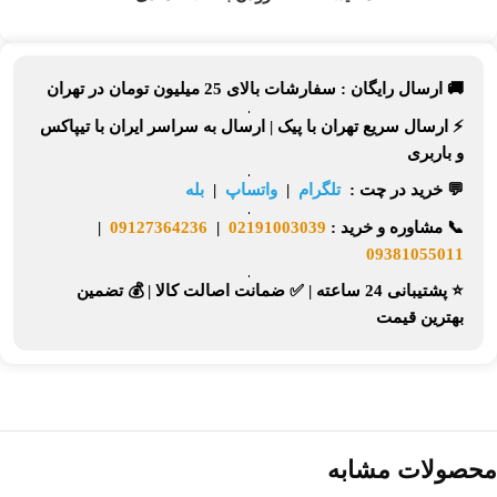
🚚 ارسال رایگان :
سفارشات بالای
25 میلیون تومان
در تهران
⚡
ارسال سریع تهران
با پیک |
ارسال به سراسر ایران
با تیپاکس
و باربری
💬 خرید در چت :
تلگرام
|
واتساپ
|
بله
📞
مشاوره و خرید :
02191003039
|
09127364236
|
09381055011
⭐ پشتیبانی 24 ساعته
|
✅ ضمانت اصالت کالا
|
💰 تضمین
بهترین قیمت
محصولات مشابه