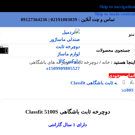
Skip to navigation
Skip to main content
تماس و چت آنلاین :
02191003039
|
09127364236
منو
اینجا هستید :
خانه
/
دوچرخه ثابت
/
دوچرخه های باشگاهی
اتمام موجودی
بزرگنمایی تصویر
دوچرخه ثابت باشگاهی Classfit 5100S
دارای 1 سال گارانتی