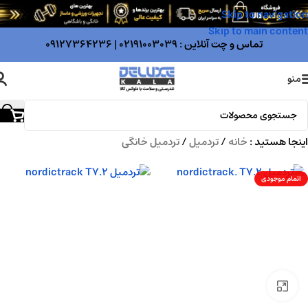
Skip to navigation
Skip to main content
تماس و چت آنلاین :
02191003039
|
09127364236
منو
اینجا هستید :
خانه
/
تردمیل
/
تردمیل خانگی
اتمام موجودی
بزرگنمایی تصویر