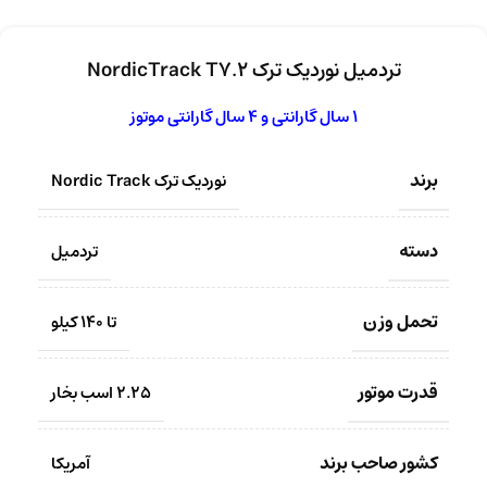
تردمیل نوردیک ترک NordicTrack T7.2
1 سال گارانتی و 4 سال گارانتی موتوز
برند
نوردیک ترک Nordic Track
دسته
تردمیل
تحمل وزن
تا 140 کیلو
قدرت موتور
2.25 اسب بخار
کشور صاحب برند
آمریکا