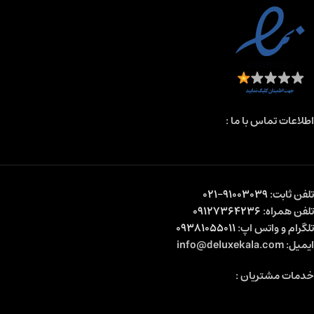
اطلاعات تماس با ما :
تلفن ثابت:
91003039-021
تلفن همراه:
09127364236
تلگرام و واتس اپ:
09381055011
ایمیل: info@deluxekala.com
خدمات مشتریان :