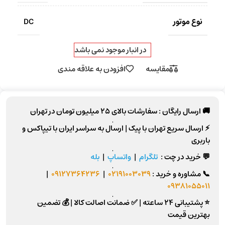
نوع موتور
DC
در انبار موجود نمی باشد
مقایسه
افزودن به علاقه مندی
🚚 ارسال رایگان :
سفارشات بالای
25 میلیون تومان
در تهران
⚡
ارسال سریع تهران
با پیک |
ارسال به سراسر ایران
با تیپاکس و
باربری
💬 خرید در چت :
تلگرام
|
واتساپ
|
بله
📞
مشاوره و خرید :
02191003039
|
09127364236
|
09381055011
⭐ پشتیبانی 24 ساعته
|
✅ ضمانت اصالت کالا
|
💰 تضمین
بهترین قیمت