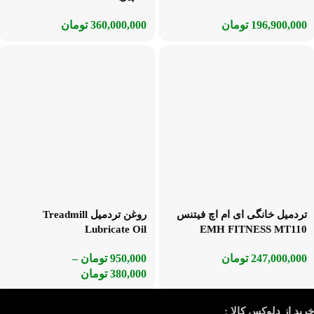
196,900,000
تومان
360,000,000
تومان
تردمیل خانگی ای ام اچ فیتنس
روغن تردمیل Treadmill
Lubricate Oil
EMH FITNESS MT110
247,000,000
تومان
950,000
تومان
–
380,000
تومان
خرید از دلوکس کالا :