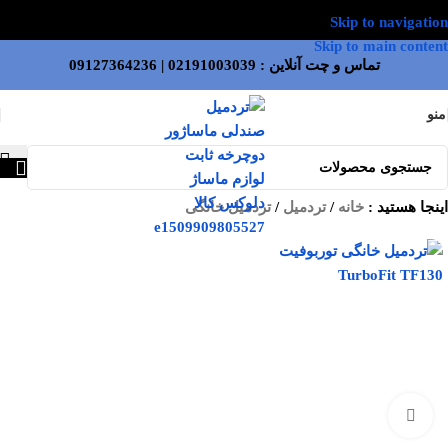
Skip to navigation
Skip to main content
تماس و چت آنلاین :
02191003039
|
09127364236
منو
اینجا هستید :
خانه
/
تردمیل
/
تردمیل خانگی
بزرگنمایی تصویر