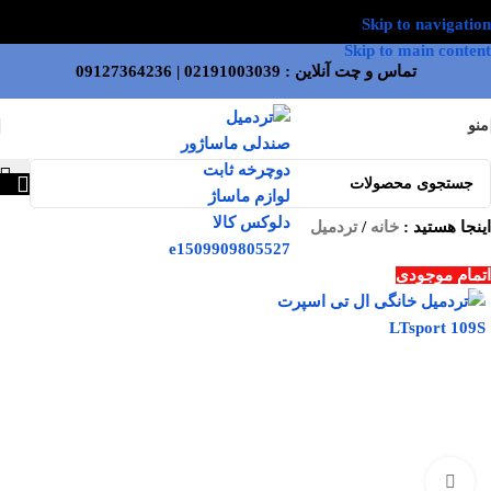
Skip to navigation
Skip to main content
تماس و چت آنلاین :
02191003039
|
09127364236
منو
اینجا هستید :
خانه
/
تردمیل
اتمام موجودی
بزرگنمایی تصویر