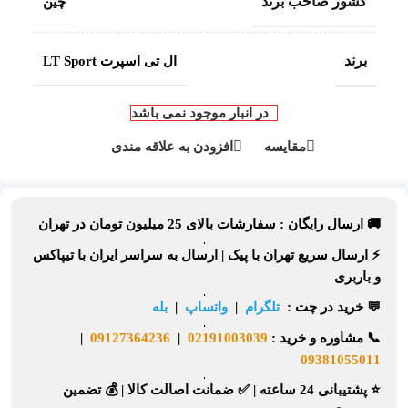
کشور صاحب برند
چین
برند
ال تی اسپرت LT Sport
در انبار موجود نمی باشد
مقایسه
افزودن به علاقه مندی
🚚 ارسال رایگان :
سفارشات بالای
25 میلیون تومان
در تهران
⚡
ارسال سریع تهران
با پیک |
ارسال به سراسر ایران
با تیپاکس
و باربری
💬 خرید در چت :
تلگرام
|
واتساپ
|
بله
📞
مشاوره و خرید :
02191003039
|
09127364236
|
09381055011
⭐ پشتیبانی 24 ساعته
|
✅ ضمانت اصالت کالا
|
💰 تضمین