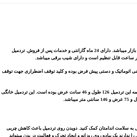
توربو فیتنس TF200 این تردمیل خانگی تک کاره ساخت کشور تایوان بوده از کیفیت عالی برخوردار است و جزو قدیمی ترین برند های بازار میباشد. دارای 24 ماه گارانتی و خدمات پس از فروش. تردمیل
نامه تمرینی اتوماتیک و دستی پیش فرض بوده و کلید توقف اضطراری جهت توقف
تردمیل خانگی توربو فیتنس دارای ضربه گیر های حرفه ای SDS بوده که فشار وارده بر روی مفاصل و کمر را هنگام دویدن را کاهش میدهد و ابعاد تسمه این تردمیل 126 طول و 46 سانت عرض بوده است. این تردمیل خانگی
میل به سلامت اندامتان کمک کنید. دویدن روی تردمیل باعث کاهش چربی
دارند یک پیاده روی روزانه و ایجاد تحرک و فعالیت در بدن میتواند