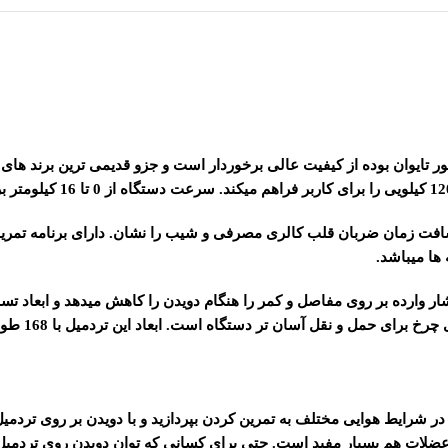
 بوده که سرعت مسافت زمان ضربان قلب کالری مصرفی و شیب را نشان. دارای بر
ها میباشد.
سان تر دستگاه است. ابعاد این تردمیل با 168 طول و 75 عرض و 146 سانتی متر میباشد.
ل در شرایط هوایی مختلف به تمرین کردن بپردازید و با دویدن بر روی ترد
ات هم بسیار مفید است. حتی برای کسانی که توان دویدن روی تردمیل را ن