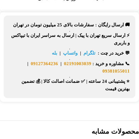
🚚 ارسال رایگان :
سفارشات بالای
25 میلیون تومان
در تهران
⚡
ارسال سریع تهران
با پیک |
ارسال به سراسر ایران
با تیپاکس
و باربری
💬 خرید در چت :
تلگرام
|
واتساپ
|
بله
📞
مشاوره و خرید :
02191003039
|
09127364236
|
09381055011
⭐ پشتیبانی 24 ساعته
|
✅ ضمانت اصالت کالا
|
💰 تضمین
بهترین قیمت
محصولات مشابه