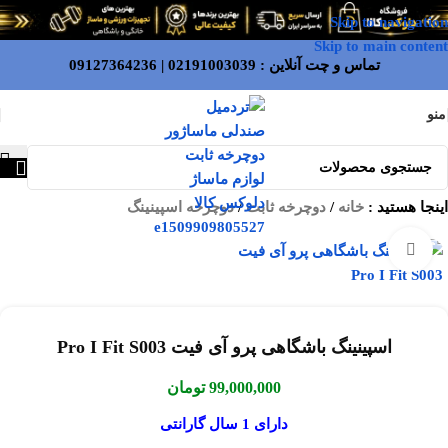
Skip to navigation
Skip to main content
تماس و چت آنلاین :
02191003039
|
09127364236
منو
اینجا هستید :
خانه
/
دوچرخه ثابت
/
دوچرخه اسپینینگ
بزرگنمایی تصویر
اسپینینگ باشگاهی پرو آی فیت Pro I Fit S003
99,000,000
تومان
دارای 1 سال گارانتی