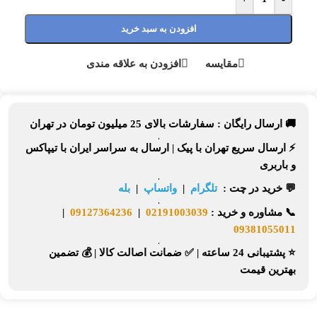
افزودن به سبد خرید
مقایسه
افزودن به علاقه مندی
🚚 ارسال رایگان :
سفارشات بالای
25 میلیون تومان
در تهران
⚡
ارسال سریع تهران
با پیک |
ارسال به سراسر ایران
با تیپاکس
و باربری
💬 خرید در چت :
تلگرام
|
واتساپ
|
بله
📞
مشاوره و خرید :
02191003039
|
09127364236
|
09381055011
⭐ پشتیبانی 24 ساعته
|
✅ ضمانت اصالت کالا
|
💰 تضمین
بهترین قیمت