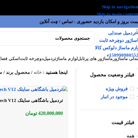
Skip to navigation
Skip to main content
مت بروز و امکان بازدید حضوری : تماس / چت آنلاین
دلی ماساژور
ماساژور های پرتابل
لوازم ماساژ
تردمیل
دوچرخه ثابت
اسکی فضای
اینجا هستید :
خانه
/
محصول برند
/
سا
فیلتر وضعیت محصول
فروش ویژه
موجود در انبار
تردمیل باشگاهی سایتک Cytech V12
420,000,000
تومان
فیلتر قیمت
همه