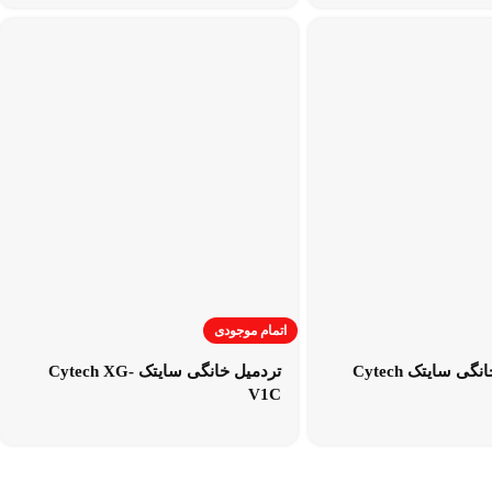
اتمام موجودی
دوچرخه ثابت خانگی سایتک Cytech
تردمیل خانگی سایتک Cytech XG-
V1C