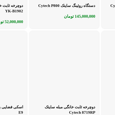
دستگاه روئینگ سایتک Cytech P800
YK-B1902
145,000,000
تومان
52,000,000
تو
دوچرخه ثابت خانگی مبله سایتک
E9
Cytech 8719RP