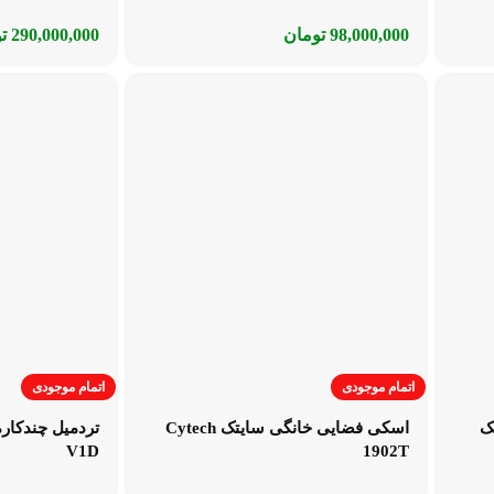
98,000,000
تومان
290,000,000
ت
اتمام موجودی
اتمام موجودی
ک
اسکی فضایی خانگی سایتک Cytech
V1D
1902T