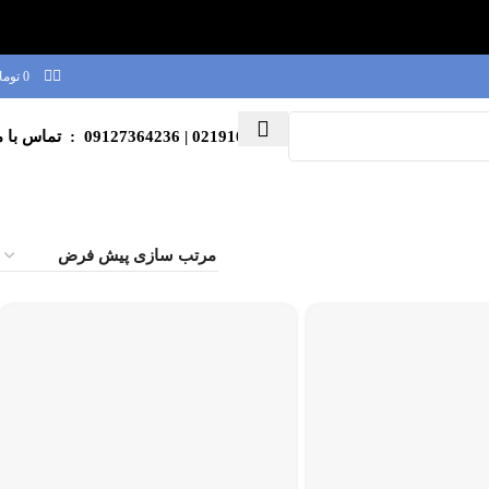
0
توما
02191003039
| 09127364236 : تماس با ما