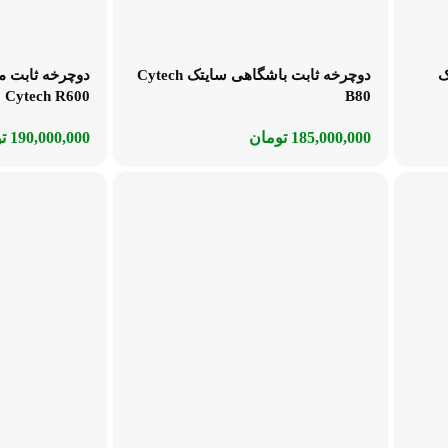
ک
دوچرخه ثابت باشگاهی سایتک Cytech
دوچرخه ثابت م
Cytech R600
B80
185,000,000
تومان
190,000,000
ت