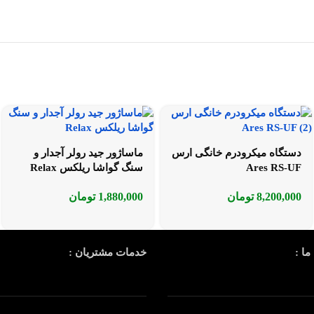
دستگاه میکرودرم خانگی ارس
ماساژور جید رولر آجدار و
Ares RS-UF
سنگ گواشا ریلکس Relax
8,200,000
تومان
1,880,000
تومان
ما :
خدمات مشتریان :