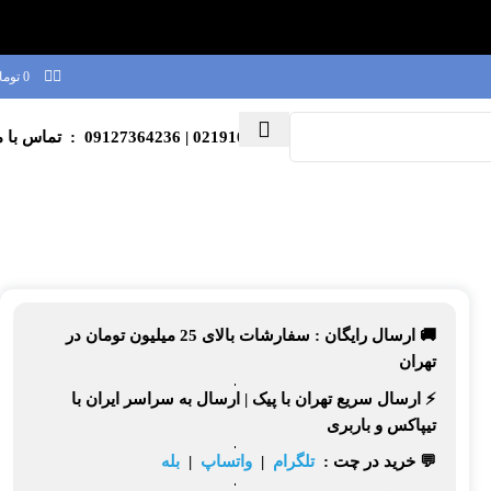
0
توما
02191003039
| 09127364236 : تماس با ما
🚚 ارسال رایگان :
سفارشات بالای
25 میلیون تومان
در
تهران
⚡
ارسال سریع تهران
با پیک |
ارسال به سراسر ایران
با
تیپاکس و باربری
💬 خرید در چت :
تلگرام
|
واتساپ
|
بله