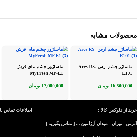
محصولات مشابه
ماساژر چشم ارس Ares RS-
ماساژور چشم مای فرش
MyFresh MF-E1
E101
16,500,000
تومان
17,000,000
تومان
خرید از دلوکس کالا :
اطلاعات تماس با 
آدرس : تهران - میدان آرژانتین ... [ تماس بگیرید ]
...