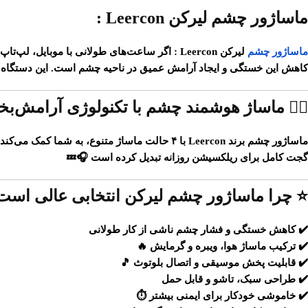
ماساژور چشم لیرکن Leercon :
ماساژور چشم
لیرکن Leercon : اگر ساعت‌های طولانی با موبایل، لپ‌تاپ یا مطالعه سر و کار دارید، احتمالاً خستگی، خشکی و فشار چشم برایتان آشناست.
کاهش این خستگی و ایجاد آرامش عمیق در ناحیه چشم است. این دستگاه 
💆‍♂️ ماساژ هوشمند چشم با تکنولوژی آرامش‌
ماساژور چشم برند
Leercon
گجت کامل برای
ریلکسیشن روزانه
تبدیل کرده است 🎧💤
⭐ چرا ماساژور چشم لیرکن انتخابی عالی است
✔️ کاهش خستگی و فشار چشم ناشی از کار طولانی
✔️ ترکیب ماساژ هوا، ویبره و گرمایش 🔥
✔️ قابلیت پخش موسیقی و اتصال بلوتوث 🎵
✔️ طراحی سبک، تاشو و قابل حمل
✔️ خاموشی خودکار برای ایمنی بیشتر ⏱️