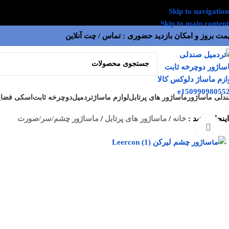
Skip to navigation
Skip to main content
مت بروز و امکان بازدید حضوری : تماس / چت آنلاین
دلی ماساژور
ماساژور های پرتابل
لوازم ماساژ
تردمیل
دوچرخه ثابت
اسکی فضای
اینجا هستید :
خانه
/
ماساژور های پرتابل
/
ماساژور چشم/سر/صورت
بزرگنمایی تصویر