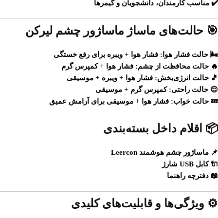
✔️ مناسب کارمندان، دانشجویان و گیمرها
🎯 حالت‌های ماساژ ماساژور چشم لیرکن
🌬️
حالت فشار هوا:
فشار هوا + ویبره برای رفع خستگی
🔥
حالت محافظت از چشم:
فشار هوا + کمپرس گرم
🎵
حالت انرژی‌بخش:
فشار هوا + ویبره + موسیقی
😌
حالت راحتی:
کمپرس گرم + موسیقی
💤
حالت خواب:
فشار هوا + موسیقی برای آرامش عمیق
📦 اقلام داخل بسته‌بندی
📌 ماساژور چشم هوشمند Leercon
🔌 کابل USB شارژ
📖 دفترچه راهنما
⚙️ ویژگی‌ها و قابلیت‌های کلیدی