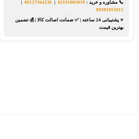
📞
مشاوره و خرید :
02191003039
|
09127364236
|
09381055011
⭐ پشتیبانی 24 ساعته
|
✅ ضمانت اصالت کالا
|
💰 تضمین
بهترین قیمت